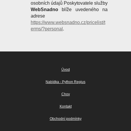
osobních údajů Poskytovatele služby
WebSnadno
blíže uvedeného na
adrese
https://www.websnadno.cz/pricelist/t
erms/?personal
.
Úvod
Nabídka - Python Regius
Chov
Kontakt
Obchodní podmínky